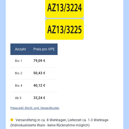
Anzahl
Preis pro VPE
79,09 €
Bis
1
50,43 €
Bis
2
40,12 €
Bis
4
33,24 €
Ab
5
Preise exkl. MwSt. zzgl. Versandkosten
Versandfertig in ca. 8 Werktagen, Lieferzeit ca. 1-3 Werktage
(Individualisierte Ware - keine Rücknahme möglich)