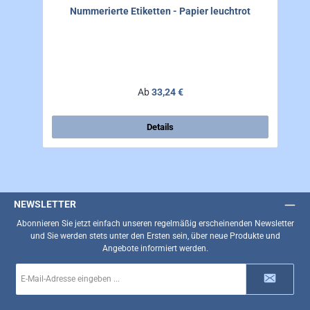
Nummerierte Etiketten - Papier leuchtrot
Regulärer Preis:
Ab
33,24 €
Details
NEWSLETTER
Abonnieren Sie jetzt einfach unseren regelmäßig erscheinenden Newsletter
und Sie werden stets unter den Ersten sein, über neue Produkte und
Angebote informiert werden.
E-
Mail-
Adresse
*