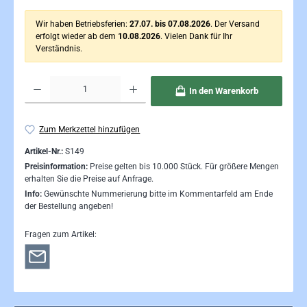
Wir haben Betriebsferien:
27.07. bis 07.08.2026
. Der Versand
erfolgt wieder ab dem
10.08.2026
. Vielen Dank für Ihr
Verständnis.
Produkt Anzahl: Gib den gewünschten Wert ein oder benutze die Schaltflächen um die Anzahl 
In den Warenkorb
Zum Merkzettel hinzufügen
Artikel-Nr.:
S149
Preisinformation:
Preise gelten bis 10.000 Stück. Für größere Mengen
erhalten Sie die Preise auf Anfrage.
Info:
Gewünschte Nummerierung bitte im Kommentarfeld am Ende
der Bestellung angeben!
Fragen zum Artikel: