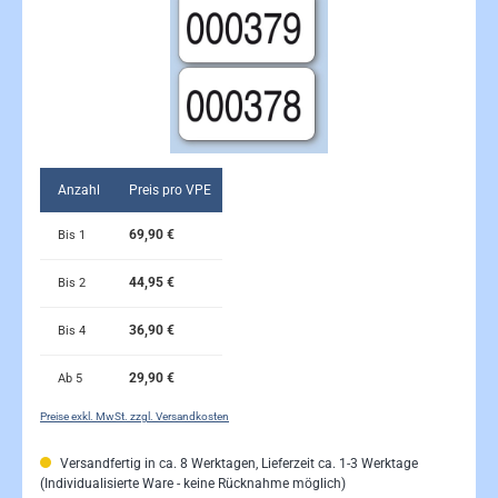
Anzahl
Preis pro VPE
69,90 €
Bis
1
44,95 €
Bis
2
36,90 €
Bis
4
29,90 €
Ab
5
Preise exkl. MwSt. zzgl. Versandkosten
Versandfertig in ca. 8 Werktagen, Lieferzeit ca. 1-3 Werktage
(Individualisierte Ware - keine Rücknahme möglich)