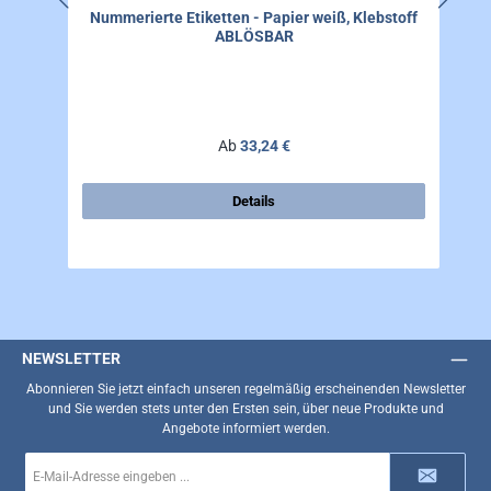
Nummerierte Etiketten - Papier weiß, Klebstoff
ABLÖSBAR
Regulärer Preis:
Ab
33,24 €
Details
NEWSLETTER
Abonnieren Sie jetzt einfach unseren regelmäßig erscheinenden Newsletter
und Sie werden stets unter den Ersten sein, über neue Produkte und
Angebote informiert werden.
E-
Mail-
Adresse