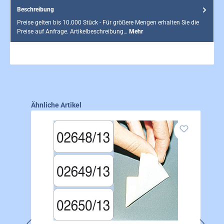
Beschreibung
Preise gelten bis 10.000 Stück - Für größere Mengen erhalten Sie die
Preise auf Anfrage. Artikelbeschreibung…
Mehr
Produktgalerie überspringen
Ähnliche Artikel