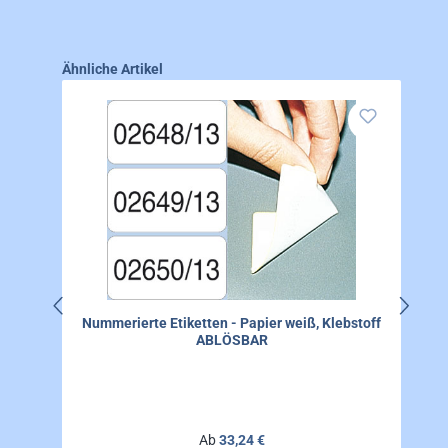
Produktgalerie überspringen
Ähnliche Artikel
Nummerierte Etiketten - Papier weiß, Klebstoff
ABLÖSBAR
Regulärer Preis:
Ab
33,24 €