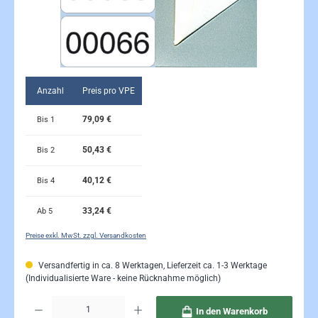
Anzahl
Preis pro VPE
79,09 €
Bis
1
50,43 €
Bis
2
40,12 €
Bis
4
33,24 €
Ab
5
Preise exkl. MwSt. zzgl. Versandkosten
Versandfertig in ca. 8 Werktagen, Lieferzeit ca. 1-3 Werktage
(Individualisierte Ware - keine Rücknahme möglich)
Produkt Anzahl: Gib den gewünschten Wert ein oder benutze die Schaltflächen um die Anzahl 
In den Warenkorb