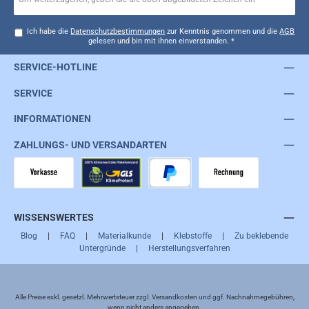
Ich habe die
Datenschutzbestimmungen
zur Kenntnis genommen und die
AGB
gelesen und bin mit ihnen einverstanden.
*
SERVICE-HOTLINE
SERVICE
INFORMATIONEN
ZAHLUNGS- UND VERSANDARTEN
Vorkasse
GLS
PayPal
Rechnung
WISSENSWERTES
Blog
|
FAQ
|
Materialkunde
|
Klebstoffe
|
Zu beklebende
Untergründe
|
Herstellungsverfahren
Alle Preise exkl. gesetzl. Mehrwertsteuer zzgl.
Versandkosten
und ggf. Nachnahmegebühren,
wenn nicht anders angegeben.