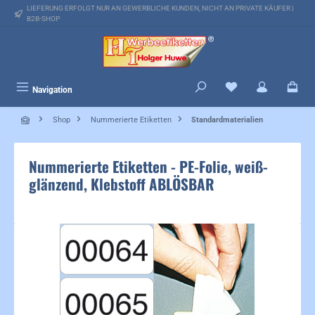
LIEFERUNG ERFOLGT NUR AN GEWERBLICHE KUNDEN, NICHT AN PRIVATE KÄUFER |
alt springen
B2B-SHOP
Du hast 0 Produkte 
Navigation
Shop
Nummerierte Etiketten
Standardmaterialien
Nummerierte Etiketten - PE-Folie, weiß-
glänzend, Klebstoff ABLÖSBAR
Bildergalerie überspringen