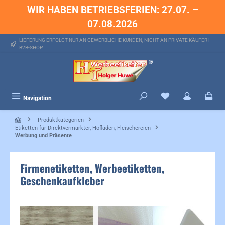
WIR HABEN BETRIEBSFERIEN: 27.07. –
alt springen
07.08.2026
LIEFERUNG ERFOLGT NUR AN GEWERBLICHE KUNDEN, NICHT AN PRIVATE KÄUFER |
B2B-SHOP
Du hast 0 Produkte 
Navigation
Produktkategorien
Etiketten für Direktvermarkter, Hofläden, Fleischereien
Werbung und Präsente
Firmenetiketten, Werbeetiketten,
Geschenkaufkleber