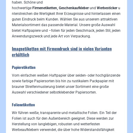
haben. Schöne und
hochwertige
Firmenetiketten,
Geschenkaufkleber
und
Werbesticker
u
nterstreichen die Wertigkeit Ihrer Erzeugnisse und hinterlassen einen
guten Eindruck beim Kunden. Wählen Sie aus unserem attraktiven
Materialsortiment das passende Material. Unsere große Auswahl
bietet Haftpapiere und –folien für jeden Geschmack, jeden Stil, jeden
Anwendungszweck und jede Art von Verpackung.
Imageetiketten mit Firmendruck sind in vielen Varianten
erhältlich
Papieretiketten
Vom einfachen weißen Haftpapier über seiden- oder hochglänzende
sowie farbige Papiersorten bis hin zu rustikalem Packpapier mit
brauner Streifenmusterung bietet unser Sortiment eine große
Auswahl verschiedener selbstklebender Papiersorten.
Folienetiketten
Wir führen weiße, transparente und metallische Folien. Ein Teil der
Folien ist auch für den Außenbereich geeignet. Diese werden zur
Herstellung von langlebigen, robusten und wetterfesten
Werbeaufklebern verwendet, die über hohe Widerstandsfähigkeit