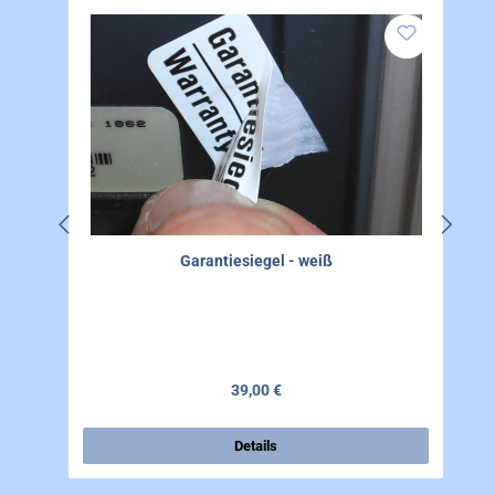
Garantiesiegel - weiß
Regulärer Preis:
39,00 €
Details