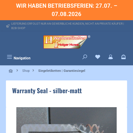
WIR HABEN BETRIEBSFERIEN: 27.07. –
alt springen
07.08.2026
LIEFERUNG ERFOLGT NUR AN GEWERBLICHE KUNDEN, NICHT AN PRIVATE KÄUFER |
B2B-SHOP
Du hast 0 Produkte 
Navigation
Shop
Siegeletiketten | Garantiesiegel
Warranty Seal - silber-matt
Bildergalerie überspringen