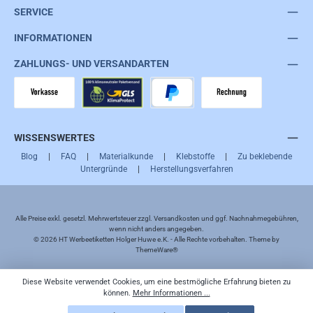
SERVICE
INFORMATIONEN
ZAHLUNGS- UND VERSANDARTEN
Vorkasse
GLS
PayPal
Rechnung
WISSENSWERTES
Blog
|
FAQ
|
Materialkunde
|
Klebstoffe
|
Zu beklebende
Untergründe
|
Herstellungsverfahren
Alle Preise exkl. gesetzl. Mehrwertsteuer zzgl.
Versandkosten
und ggf. Nachnahmegebühren,
wenn nicht anders angegeben.
© 2026 HT Werbeetiketten Holger Huwe e.K. - Alle Rechte vorbehalten. Theme by
ThemeWare®
Diese Website verwendet Cookies, um eine bestmögliche Erfahrung bieten zu
können.
Mehr Informationen ...