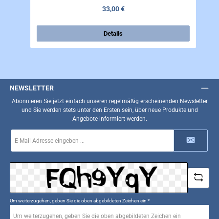
Regulärer Preis:
33,00 €
Details
NEWSLETTER
Abonnieren Sie jetzt einfach unseren regelmäßig erscheinenden Newsletter
und Sie werden stets unter den Ersten sein, über neue Produkte und
Angebote informiert werden.
E-
Mail-
Adresse
*
Um weiterzugehen, geben Sie die oben abgebildeten Zeichen ein
*