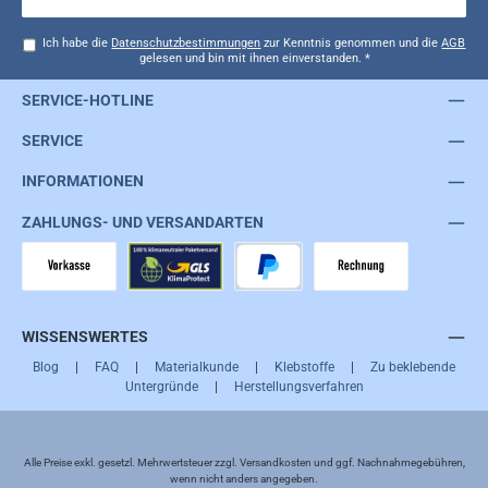
Ich habe die
Datenschutzbestimmungen
zur Kenntnis genommen und die
AGB
gelesen und bin mit ihnen einverstanden.
*
SERVICE-HOTLINE
SERVICE
INFORMATIONEN
ZAHLUNGS- UND VERSANDARTEN
Vorkasse
GLS
PayPal
Rechnung
WISSENSWERTES
Blog
|
FAQ
|
Materialkunde
|
Klebstoffe
|
Zu beklebende
Untergründe
|
Herstellungsverfahren
Alle Preise exkl. gesetzl. Mehrwertsteuer zzgl.
Versandkosten
und ggf. Nachnahmegebühren,
wenn nicht anders angegeben.