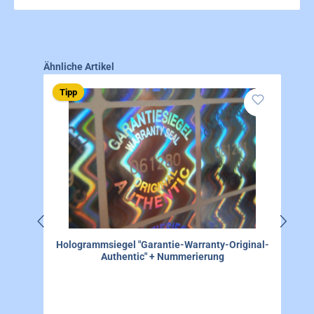
Produktgalerie überspringen
Ähnliche Artikel
Tipp
Hologrammsiegel "Garantie-Warranty-Original-
Authentic" + Nummerierung