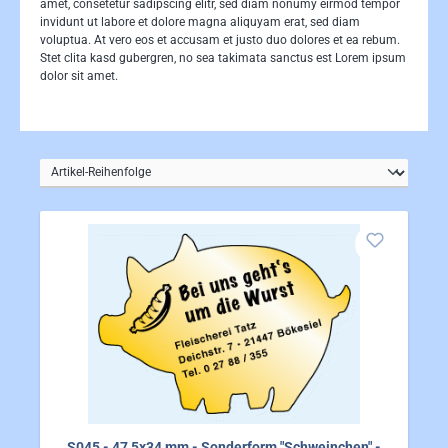
amet, consetetur sadipscing elitr, sed diam nonumy eirmod tempor
invidunt ut labore et dolore magna aliquyam erat, sed diam
voluptua. At vero eos et accusam et justo duo dolores et ea rebum.
Stet clita kasd gubergren, no sea takimata sanctus est Lorem ipsum
dolor sit amet.
S045 - 47,5x34 mm - Sonderform "Schweinchen" -