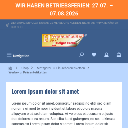
WIR HABEN BETRIEBSFERIEN: 27.07. –
alt springen
07.08.2026
LIEFERUNG ERFOLGT NUR AN GEWERBLICHE KUNDEN, NICHT AN PRIVATE KÄUFER |
B2B-SHOP
Du hast 0 Produkte 
Navigation
Shop
Metzgerei- u. Fleischereietiketten
Werbe- u. Präsentetiketten
Lorem Ipsum dolor sit amet
Lorem ipsum dolor sit amet, consetetur sadipscing elitr, sed diam
nonumy eirmod tempor invidunt ut labore et dolore magna
aliquyam erat, sed diam voluptua. At vero eos et accusam et justo
duo dolores et ea rebum. Stet clita kasd gubergren, no sea takimata
sanctus est Lorem ipsum dolor sit amet. Lorem ipsum dolor sit