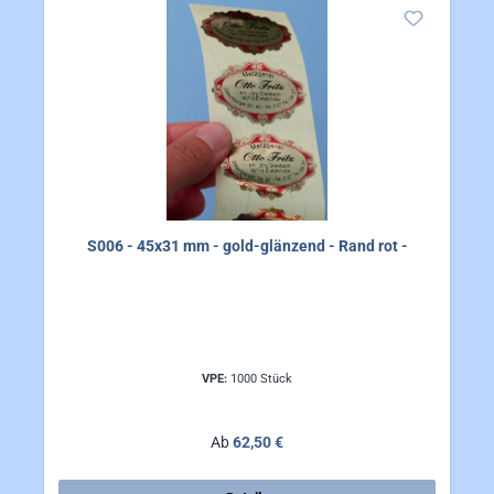
S006 - 45x31 mm - gold-glänzend - Rand rot -
VPE:
1000 Stück
Regulärer Preis:
Ab
62,50 €