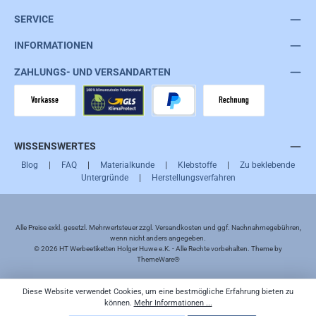
SERVICE
INFORMATIONEN
ZAHLUNGS- UND VERSANDARTEN
Vorkasse
GLS
PayPal
Rechnung
WISSENSWERTES
Blog
|
FAQ
|
Materialkunde
|
Klebstoffe
|
Zu beklebende
Untergründe
|
Herstellungsverfahren
Alle Preise exkl. gesetzl. Mehrwertsteuer zzgl.
Versandkosten
und ggf. Nachnahmegebühren,
wenn nicht anders angegeben.
© 2026 HT Werbeetiketten Holger Huwe e.K. - Alle Rechte vorbehalten. Theme by
ThemeWare®
Diese Website verwendet Cookies, um eine bestmögliche Erfahrung bieten zu
können.
Mehr Informationen ...