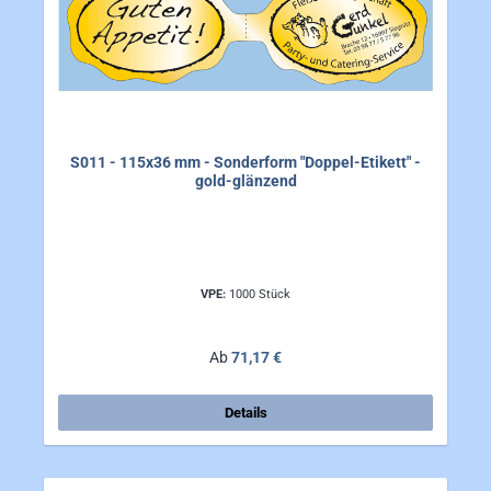
S011 - 115x36 mm - Sonderform "Doppel-Etikett" -
gold-glänzend
VPE:
1000 Stück
Regulärer Preis:
Ab
71,17 €
Details