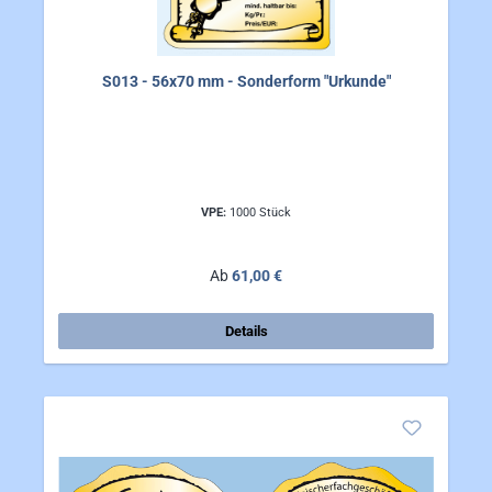
S013 - 56x70 mm - Sonderform "Urkunde"
VPE:
1000 Stück
Regulärer Preis:
Ab
61,00 €
Details