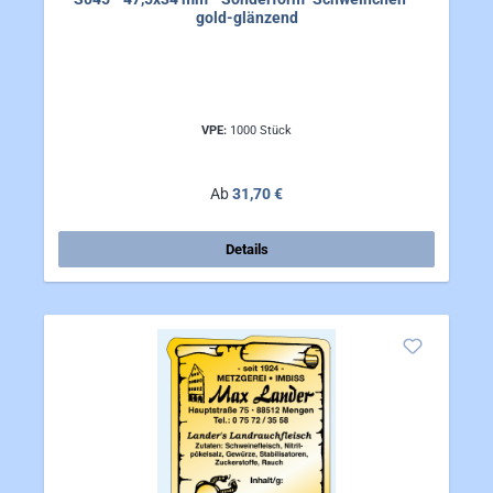
gold-glänzend
VPE:
1000 Stück
Regulärer Preis:
Ab
31,70 €
Details