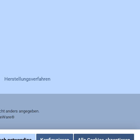
Rechnung
|
Herstellungsverfahren
ht anders angegeben.
eWare®