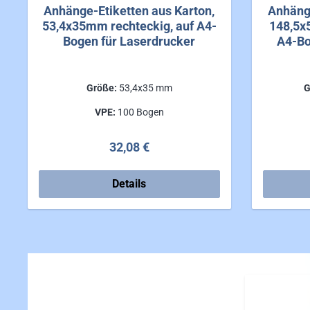
Anhänge-Etiketten aus Karton,
Anhänge
53,4x35mm rechteckig, auf A4-
148,5x
Bogen für Laserdrucker
A4-Bo
Größe:
53,4x35 mm
G
VPE:
100 Bogen
Regulärer Preis:
32,08 €
Details