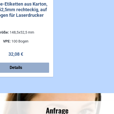
-Etiketten aus Karton,
52,5mm rechteckig, auf
gen für Laserdrucker
röße:
148,5x52,5 mm
VPE:
100 Bogen
Regulärer Preis:
32,08 €
Details
Anfrage