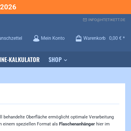
.2026
INFO@HTETIKETT.DE
Du hast 0 Produkte auf dem Merkzettel
nschzettel
Mein Konto
Warenkorb
0,00 €
INE-KALKULATOR
SHOP
iell behandelte Oberfläche ermöglicht optimale Verarbeitung
n einem speziellen Format als
Flaschenanhänger
hier im