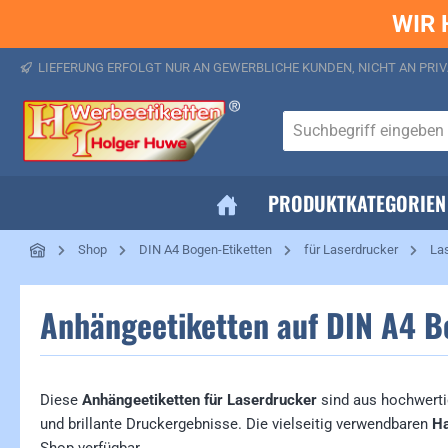
WIR 
springen
Zur Hauptnavigation springen
LIEFERUNG ERFOLGT NUR AN GEWERBLICHE KUNDEN, NICHT AN PRIV
PRODUKTKATEGORIEN
Shop
DIN A4 Bogen-Etiketten
für Laserdrucker
Las
Anhängeetiketten auf DIN A4 Bo
Diese
Anhängeetiketten für Laserdrucker
sind aus hochwert
und brillante Druckergebnisse. Die vielseitig verwendbaren
H
Shop verfügbar.