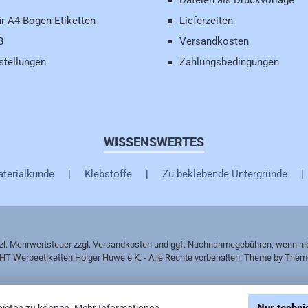
Dateien als Druckvorlage
ür A4-Bogen-Etiketten
Lieferzeiten
B
Versandkosten
stellungen
Zahlungsbedingungen
WISSENSWERTES
terialkunde
|
Klebstoffe
|
Zu beklebende Untergründe
tzl. Mehrwertsteuer zzgl.
Versandkosten
und ggf. Nachnahmegebühren, wenn nic
HT Werbeetiketten Holger Huwe e.K. - Alle Rechte vorbehalten. Theme by
Them
bieten zu können.
Mehr Informationen ...