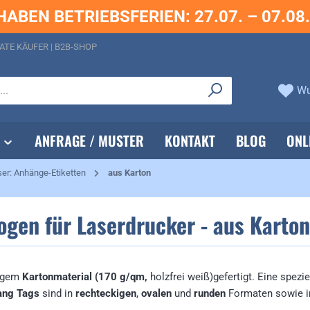
HABEN BETRIEBSFERIEN: 27.07. – 07.08
ATE KÄUFER | B2B-SHOP
Wu
ANFRAGE / MUSTER
KONTAKT
BLOG
ONL
er: Anhänge-Etiketten
aus Karton
gen für Laserdrucker - aus Karton
igem
Kartonmaterial (170 g/qm,
holzfrei weiß)gefertigt. Eine spez
ang Tags
sind in
rechteckigen
,
ovalen
und
runden
Formaten sowie i