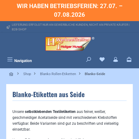
WIR HABEN BETRIEBSFERIEN: 27.07. –
alt springen
07.08.2026
LIEFERUNG ERFOLGT NUR AN GEWERBLICHE KUNDEN, NICHT AN PRIVATE KÄUFER |
B2B-SHOP
Du hast 0 Produkte 
Navigation
Shop
Blanko Rollen-Etiketten
Blanko-Seide
Blanko-Etiketten aus Seide
Unsere
selbstklebenden Textiletiketten
aus feiner, weißer,
geschmeidiger Acetatseide sind mit verschiedenen Klebstoffen
verfügbar. Beide Varianten sind gut zu beschriften und vielseitig
einsetzbar.