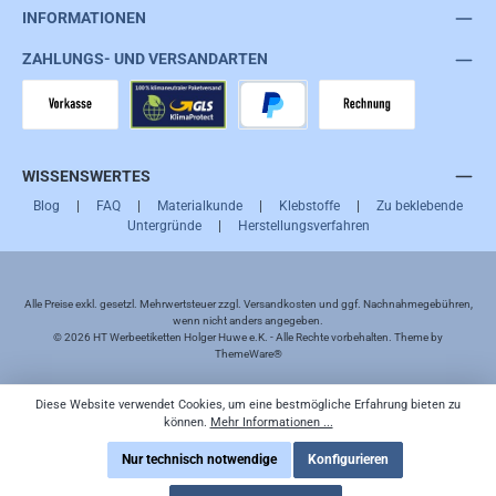
INFORMATIONEN
ZAHLUNGS- UND VERSANDARTEN
Vorkasse
GLS
PayPal
Rechnung
WISSENSWERTES
Blog
|
FAQ
|
Materialkunde
|
Klebstoffe
|
Zu beklebende
Untergründe
|
Herstellungsverfahren
Alle Preise exkl. gesetzl. Mehrwertsteuer zzgl.
Versandkosten
und ggf. Nachnahmegebühren,
wenn nicht anders angegeben.
© 2026 HT Werbeetiketten Holger Huwe e.K. - Alle Rechte vorbehalten. Theme by
ThemeWare®
Diese Website verwendet Cookies, um eine bestmögliche Erfahrung bieten zu
können.
Mehr Informationen ...
Nur technisch notwendige
Konfigurieren