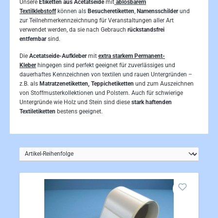
Unsere
Etiketten aus Acetatseide
mit
ablösbarem
Textilklebstoff
können als
Besucheretiketten
,
Namensschilder
und
zur Teilnehmerkennzeichnung für Veranstaltungen aller Art
verwendet werden, da sie nach Gebrauch
rückstandsfrei
entfernbar
sind.
Die
Acetatseide-Aufkleber
mit
extra starkem Permanent-
Kleber
hingegen sind perfekt geeignet für zuverlässiges und
dauerhaftes Kennzeichnen von textilen und rauen Untergründen –
z.B. als
Matratzenetiketten,
Teppichetiketten
und zum Auszeichnen
von Stoffmusterkollektionen und Polstern. Auch für schwierige
Untergründe wie Holz und Stein sind diese
stark haftenden
Textiletiketten
bestens geeignet.