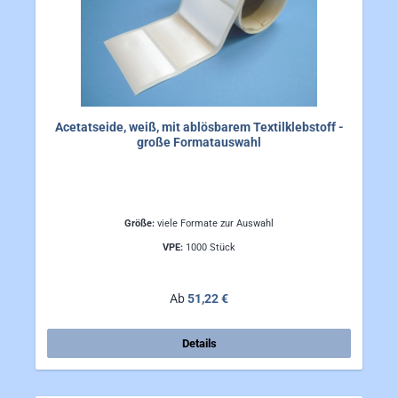
Acetatseide, weiß, mit ablösbarem Textilklebstoff -
große Formatauswahl
Größe:
viele Formate zur Auswahl
VPE:
1000 Stück
Regulärer Preis:
Ab
51,22 €
Details