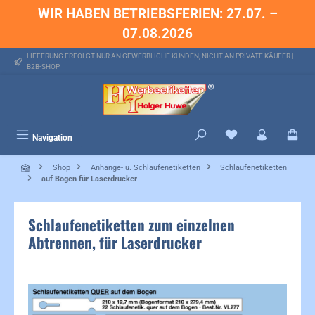
WIR HABEN BETRIEBSFERIEN: 27.07. –
alt springen
07.08.2026
LIEFERUNG ERFOLGT NUR AN GEWERBLICHE KUNDEN, NICHT AN PRIVATE KÄUFER |
B2B-SHOP
Du hast 0 Produkte 
Navigation
Shop
Anhänge- u. Schlaufenetiketten
Schlaufenetiketten
auf Bogen für Laserdrucker
Schlaufenetiketten zum einzelnen
Abtrennen, für Laserdrucker