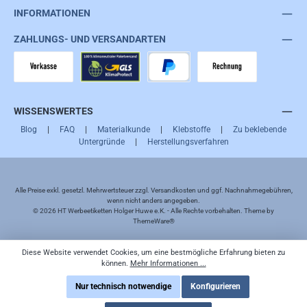
INFORMATIONEN
ZAHLUNGS- UND VERSANDARTEN
Vorkasse
GLS
PayPal
Rechnung
WISSENSWERTES
Blog
|
FAQ
|
Materialkunde
|
Klebstoffe
|
Zu beklebende
Untergründe
|
Herstellungsverfahren
Alle Preise exkl. gesetzl. Mehrwertsteuer zzgl.
Versandkosten
und ggf. Nachnahmegebühren,
wenn nicht anders angegeben.
© 2026 HT Werbeetiketten Holger Huwe e.K. - Alle Rechte vorbehalten. Theme by
ThemeWare®
Diese Website verwendet Cookies, um eine bestmögliche Erfahrung bieten zu
können.
Mehr Informationen ...
Nur technisch notwendige
Konfigurieren