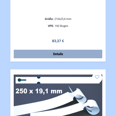
Größe:
210x25,4 mm
VPE:
100 Bogen
Regulärer Preis:
83,37 €
Details