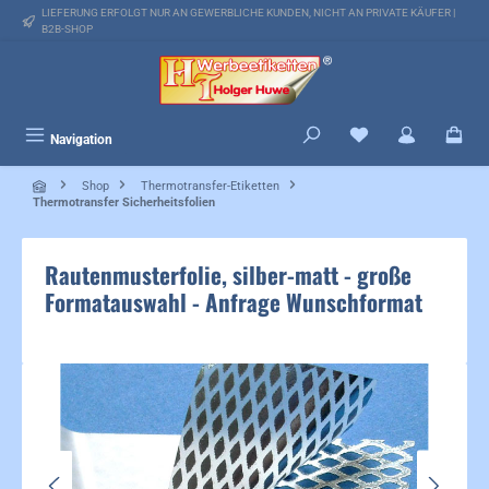
LIEFERUNG ERFOLGT NUR AN GEWERBLICHE KUNDEN, NICHT AN PRIVATE KÄUFER |
alt springen
B2B-SHOP
Du hast 0 Produkte 
Navigation
Shop
Thermotransfer-Etiketten
Thermotransfer Sicherheitsfolien
Rautenmusterfolie, silber-matt - große
Formatauswahl - Anfrage Wunschformat
Bildergalerie überspringen