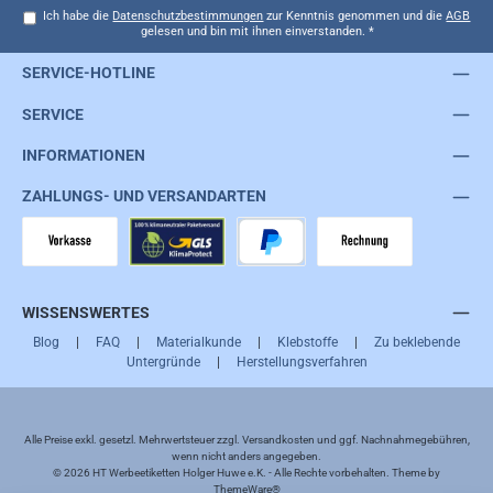
Ich habe die
Datenschutzbestimmungen
zur Kenntnis genommen und die
AGB
gelesen und bin mit ihnen einverstanden.
*
SERVICE-HOTLINE
SERVICE
INFORMATIONEN
ZAHLUNGS- UND VERSANDARTEN
Vorkasse
GLS
PayPal
Rechnung
WISSENSWERTES
Blog
|
FAQ
|
Materialkunde
|
Klebstoffe
|
Zu beklebende
Untergründe
|
Herstellungsverfahren
Alle Preise exkl. gesetzl. Mehrwertsteuer zzgl.
Versandkosten
und ggf. Nachnahmegebühren,
wenn nicht anders angegeben.
© 2026 HT Werbeetiketten Holger Huwe e.K. - Alle Rechte vorbehalten. Theme by
ThemeWare®