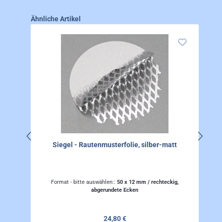
Produktgalerie überspringen
Ähnliche Artikel
Siegel - Rautenmusterfolie, silber-matt
Format - bitte auswählen::
50 x 12 mm / rechteckig,
abgerundete Ecken
Regulärer Preis:
24,80 €