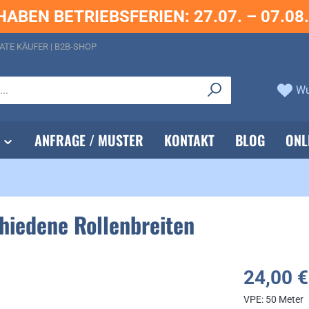
HABEN BETRIEBSFERIEN: 27.07. – 07.08
ATE KÄUFER | B2B-SHOP
Wu
ANFRAGE / MUSTER
KONTAKT
BLOG
ONL
chiedene Rollenbreiten
24,00 €
VPE:
50 Meter