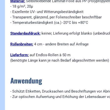
Material:
Selbstklebende Laminat-Folie aus PP (Polypropylen
- 18 g/m², 20µ
- Exzellente UV- und Witterungsbeständigkeit
- Transparent, glänzend, per Folienschreiber beschriftbar
- Temperaturbeständigkeit (ca.) -20°C bis +80°C
Standardaufdruck:
keiner, Lieferung erfolgt blanko (unbedruc
Rollenbreiten:
4 cm - andere Breiten auf Anfrage
Lieferform:
a
uf Endlos-Rollen à 50 m
(benötigte Länge kann je nach Bedarf abgeschnitten werden)
Anwendung
- Schützt Etiketten, Drucksachen und Beschriftungen vor Abri
- Zur optischen Aufwertung und Erhöhung der Lebensdauer v