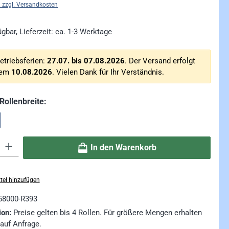
. zzgl. Versandkosten
gbar, Lieferzeit: ca. 1-3 Werktage
etriebsferien:
27.07. bis 07.08.2026
. Der Versand erfolgt
dem
10.08.2026
. Vielen Dank für Ihr Verständnis.
auswählen
Rollenbreite:
ib den gewünschten Wert ein oder benutze die Schaltflächen um die Anzahl zu erhö
In den Warenkorb
tel hinzufügen
58000-R393
ion:
Preise gelten bis 4 Rollen. Für größere Mengen erhalten
 auf Anfrage.