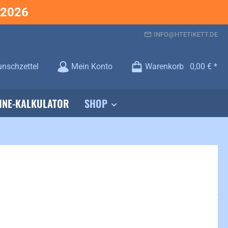
.2026
INFO@HTETIKETT.DE
Du hast 0 Produkte auf dem Merkzettel
nschzettel
Mein Konto
Warenkorb
0,00 €
INE-KALKULATOR
SHOP