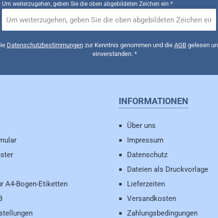
Um weiterzugehen, geben Sie die oben abgebildeten Zeichen ein
*
die
Datenschutzbestimmungen
zur Kenntnis genommen und die
AGB
gelesen und
einverstanden.
*
INFORMATIONEN
Über uns
mular
Impressum
ster
Datenschutz
Dateien als Druckvorlage
ür A4-Bogen-Etiketten
Lieferzeiten
B
Versandkosten
stellungen
Zahlungsbedingungen