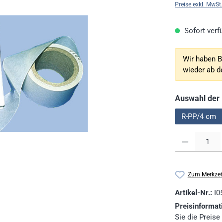
Preise exkl. MwSt
Sofort verfü
Wir haben B
wieder ab 
Auswahl der 
R-PP/4 cm
Produkt Anzahl: G
Zum Merkzet
Artikel-Nr.:
I0
Preisinformat
Sie die Preise