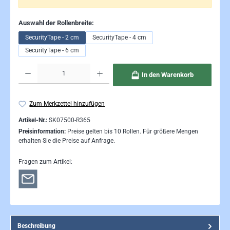
auswählen
Auswahl der Rollenbreite:
SecurityTape - 2 cm
SecurityTape - 4 cm
SecurityTape - 6 cm
Produkt Anzahl: Gib den gewünschten Wert ein oder benutze die Schaltflächen um die Anzahl 
In den Warenkorb
Zum Merkzettel hinzufügen
Artikel-Nr.:
SK07500-R365
Preisinformation:
Preise gelten bis 10 Rollen. Für größere Mengen
erhalten Sie die Preise auf Anfrage.
Fragen zum Artikel:
Beschreibung