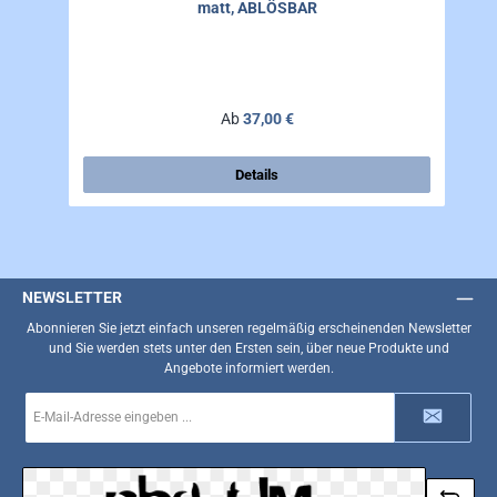
matt, ABLÖSBAR
Regulärer Preis:
Ab
37,00 €
Details
NEWSLETTER
Abonnieren Sie jetzt einfach unseren regelmäßig erscheinenden Newsletter
und Sie werden stets unter den Ersten sein, über neue Produkte und
Angebote informiert werden.
E-
Mail-
Adresse
*