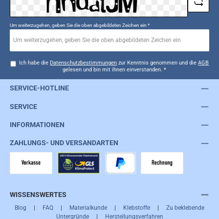
Um weiterzugehen, geben Sie die oben abgebildeten Zeichen ein
*
Ich habe die
Datenschutzbestimmungen
zur Kenntnis genommen und die
AGB
gelesen und bin mit ihnen einverstanden.
*
SERVICE-HOTLINE
SERVICE
INFORMATIONEN
ZAHLUNGS- UND VERSANDARTEN
Vorkasse
GLS
PayPal
Rechnung
WISSENSWERTES
Blog
|
FAQ
|
Materialkunde
|
Klebstoffe
|
Zu beklebende
Untergründe
|
Herstellungsverfahren