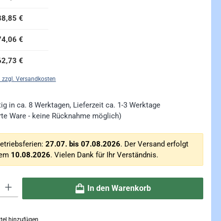
88,85 €
74,06 €
62,73 €
. zzgl. Versandkosten
ig in ca. 8 Werktagen, Lieferzeit ca. 1-3 Werktage
ierte Ware - keine Rücknahme möglich)
etriebsferien:
27.07. bis 07.08.2026
. Der Versand erfolgt
dem
10.08.2026
. Vielen Dank für Ihr Verständnis.
ib den gewünschten Wert ein oder benutze die Schaltflächen um die Anzahl zu erhö
In den Warenkorb
tel hinzufügen