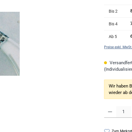
Bis
2
Bis
4
Ab
5
Preise exkl. MwSt
Versandfert
(Individualis
Wir haben B
wieder ab 
Produkt Anzahl: G
Zum Merkzet