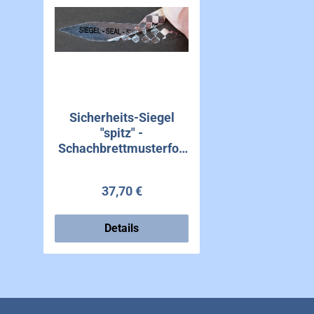
Sicherheits-Siegel
"spitz" -
Schachbrettmusterfoli
e
Regulärer Preis:
37,70 €
Details