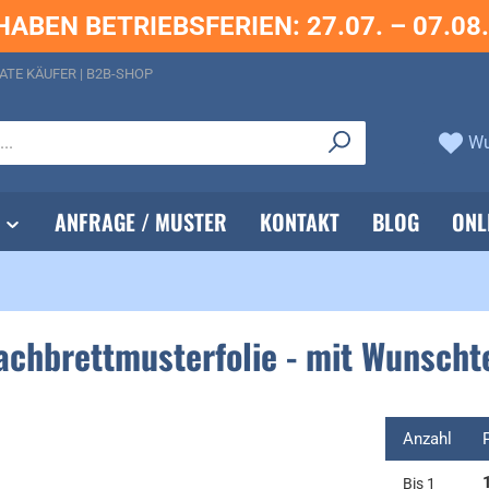
HABEN BETRIEBSFERIEN: 27.07. – 07.08
ATE KÄUFER | B2B-SHOP
Wu
ANFRAGE / MUSTER
KONTAKT
BLOG
ONL
hachbrettmusterfolie - mit Wunscht
Anzahl
Bis
1