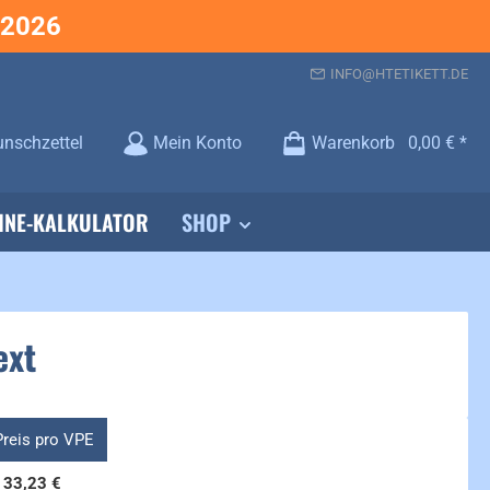
.2026
INFO@HTETIKETT.DE
Du hast 0 Produkte auf dem Merkzettel
nschzettel
Mein Konto
Warenkorb
0,00 €
INE-KALKULATOR
SHOP
ext
Preis pro VPE
133,23 €