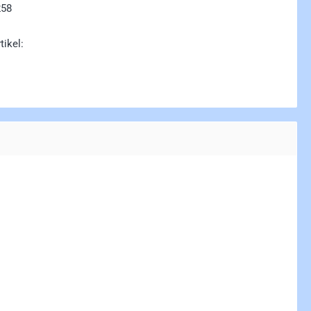
258
tikel: