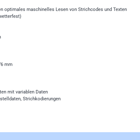
en optimales maschinelles Lesen von Strichcodes und Texten
wetterfest)
n
 76 mm
ten mit variablen Daten
estelldaten, Strichkodierungen