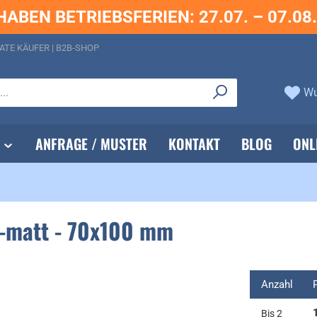
HABEN BETRIEBSFERIEN: 27.07. – 07.08
ATE KÄUFER | B2B-SHOP
Wu
ANFRAGE / MUSTER
KONTAKT
BLOG
ONL
ß-matt - 70x100 mm
Anzahl
Bis
2