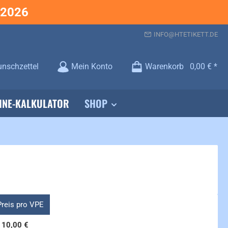
.2026
INFO@HTETIKETT.DE
Du hast 0 Produkte auf dem Merkzettel
nschzettel
Mein Konto
Warenkorb
0,00 €
INE-KALKULATOR
SHOP
Preis pro VPE
110,00 €