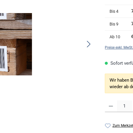
Bis
4
Bis
9
Ab
10
Preise exkl. MwSt
Sofort verfü
Wir haben B
wieder ab 
Produkt Anzahl: G
Zum Merkzet