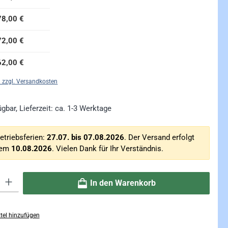
78,00 €
72,00 €
62,00 €
. zzgl. Versandkosten
gbar, Lieferzeit: ca. 1-3 Werktage
etriebsferien:
27.07. bis 07.08.2026
. Der Versand erfolgt
dem
10.08.2026
. Vielen Dank für Ihr Verständnis.
ib den gewünschten Wert ein oder benutze die Schaltflächen um die Anzahl zu erhö
In den Warenkorb
tel hinzufügen