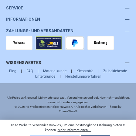
SERVICE
INFORMATIONEN
ZAHLUNGS- UND VERSANDARTEN
Vorkasse
GLS
PayPal
Rechnung
WISSENSWERTES
Blog
|
FAQ
|
Materialkunde
|
Klebstoffe
|
Zu beklebende
Untergründe
|
Herstellungsverfahren
Alle Preise exkl. gesetzl. Mehrwertsteuer zzgl.
Versandkosten
und ggf. Nachnahmegebühren,
wenn nicht anders angegeben.
© 2026 HT Werbeetiketten Holger Huwe e.K. - Alle Rechte vorbehalten. Theme by
ThemeWare®
Diese Website verwendet Cookies, um eine bestmögliche Erfahrung bieten zu
können.
Mehr Informationen ...