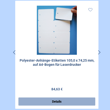
Polyester-Anhänge-Etiketten 105,0 x 74,25 mm,
auf A4-Bogen für Laserdrucker
Regulärer Preis:
84,63 €
Details