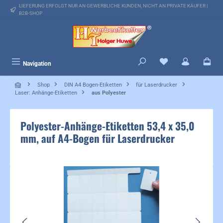
LIEFERUNG ERFOLGT NUR AN GEWERBLICHE KUNDEN, NICHT AN PRIVATE KÄUFER |
alt springen
B2B-SHOP
Du hast 0 Produkte 
Navigation
Shop
DIN A4 Bogen-Etiketten
für Laserdrucker
Laser: Anhänge-Etiketten
aus Polyester
Polyester-Anhänge-Etiketten 53,4 x 35,0
mm, auf A4-Bogen für Laserdrucker
Bildergalerie überspringen