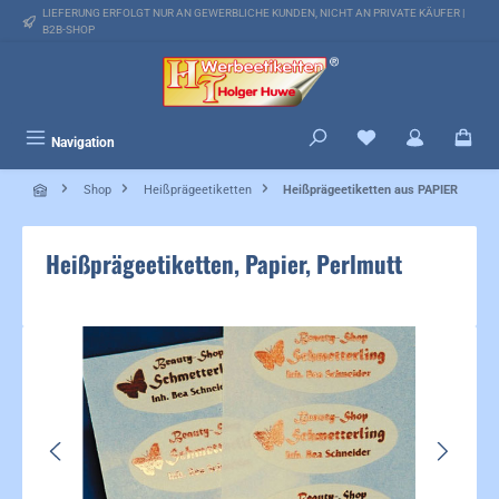
LIEFERUNG ERFOLGT NUR AN GEWERBLICHE KUNDEN, NICHT AN PRIVATE KÄUFER |
alt springen
B2B-SHOP
Du hast 0 Produkte 
Navigation
Shop
Heißprägeetiketten
Heißprägeetiketten aus PAPIER
Heißprägeetiketten, Papier, Perlmutt
Bildergalerie überspringen