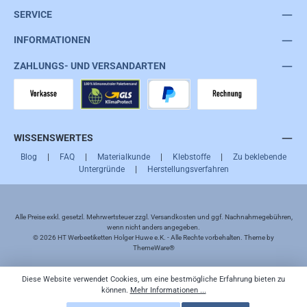
SERVICE
INFORMATIONEN
ZAHLUNGS- UND VERSANDARTEN
Vorkasse
GLS
PayPal
Rechnung
WISSENSWERTES
Blog
|
FAQ
|
Materialkunde
|
Klebstoffe
|
Zu beklebende
Untergründe
|
Herstellungsverfahren
Alle Preise exkl. gesetzl. Mehrwertsteuer zzgl.
Versandkosten
und ggf. Nachnahmegebühren,
wenn nicht anders angegeben.
© 2026 HT Werbeetiketten Holger Huwe e.K. - Alle Rechte vorbehalten. Theme by
ThemeWare®
Diese Website verwendet Cookies, um eine bestmögliche Erfahrung bieten zu
können.
Mehr Informationen ...