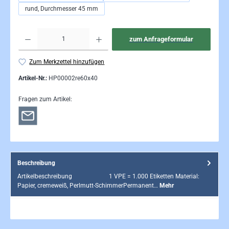
rund, Durchmesser 45 mm
Produkt Anzahl: Gib den gewünschten Wert ein oder be
zum Anfrageformular
Zum Merkzettel hinzufügen
Artikel-Nr.:
HP00002re60x40
Fragen zum Artikel:
Beschreibung
Artikelbeschreibung 1 VPE = 1.000 Etiketten Material:
Papier, cremeweiß, Perlmutt-SchimmerPermanent…
Mehr