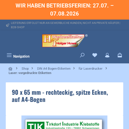
WIR HABEN BETRIEBSFERIEN: 27.07. –
alt springen
07.08.2026
LIEFERUNG ERFOLGT NUR AN GEWERBLICHE KUNDEN, NICHT AN PRIVATE KÄUFER |
B2B-SHOP
Du hast 0 Produkte 
Navigation
Shop
DIN A4 Bogen-Etiketten
für Laserdrucker
Laser: vorgedruckte Etiketten
90 x 65 mm - rechteckig, spitze Ecken,
auf A4-Bogen
Bildergalerie überspringen