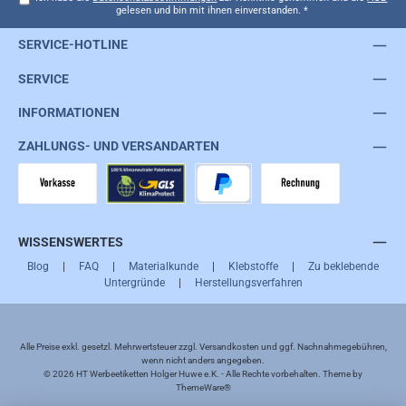
gelesen und bin mit ihnen einverstanden.
*
SERVICE-HOTLINE
SERVICE
INFORMATIONEN
ZAHLUNGS- UND VERSANDARTEN
Vorkasse
GLS
PayPal
Rechnung
WISSENSWERTES
Blog
|
FAQ
|
Materialkunde
|
Klebstoffe
|
Zu beklebende
Untergründe
|
Herstellungsverfahren
Alle Preise exkl. gesetzl. Mehrwertsteuer zzgl.
Versandkosten
und ggf. Nachnahmegebühren,
wenn nicht anders angegeben.
© 2026 HT Werbeetiketten Holger Huwe e.K. - Alle Rechte vorbehalten. Theme by
ThemeWare®