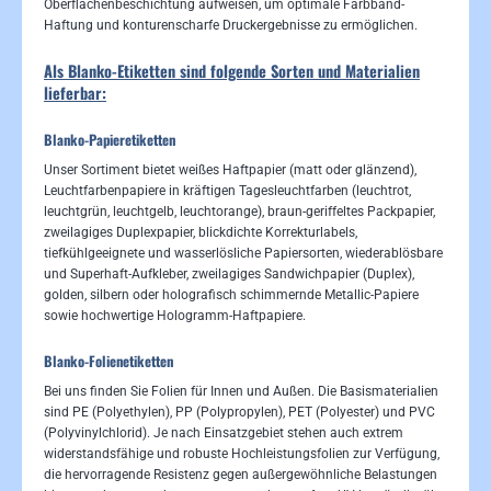
Oberflächenbeschichtung aufweisen, um optimale Farbband-
Haftung und konturenscharfe Druckergebnisse zu ermöglichen.
Als Blanko-Etiketten sind folgende Sorten und Materialien
lieferbar:
Blanko-Papieretiketten
Unser Sortiment bietet weißes Haftpapier (matt oder glänzend),
Leuchtfarbenpapiere in kräftigen Tagesleuchtfarben (leuchtrot,
leuchtgrün, leuchtgelb, leuchtorange), braun-geriffeltes Packpapier,
zweilagiges Duplexpapier, blickdichte Korrekturlabels,
tiefkühlgeeignete und wasserlösliche Papiersorten, wiederablösbare
und Superhaft-Aufkleber, zweilagiges Sandwichpapier (Duplex),
golden, silbern oder holografisch schimmernde Metallic-Papiere
sowie hochwertige Hologramm-Haftpapiere.
Blanko-Folienetiketten
Bei uns finden Sie Folien für Innen und Außen. Die Basismaterialien
sind PE (Polyethylen), PP (Polypropylen), PET (Polyester) und PVC
(Polyvinylchlorid). Je nach Einsatzgebiet stehen auch extrem
widerstandsfähige und robuste Hochleistungsfolien zur Verfügung,
die hervorragende Resistenz gegen außergewöhnliche Belastungen