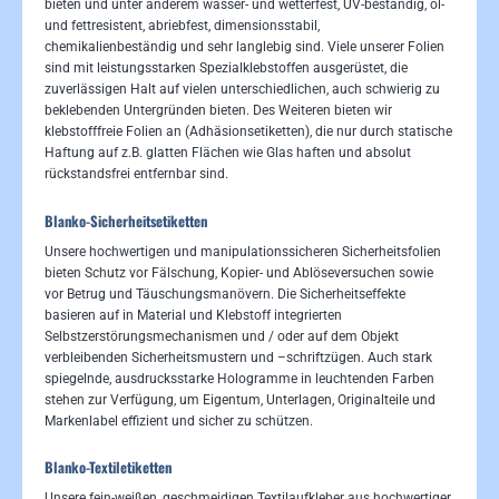
bieten und unter anderem wasser- und wetterfest, UV-beständig, öl-
und fettresistent, abriebfest, dimensionsstabil,
chemikalienbeständig und sehr langlebig sind. Viele unserer Folien
sind mit leistungsstarken Spezialklebstoffen ausgerüstet, die
zuverlässigen Halt auf vielen unterschiedlichen, auch schwierig zu
beklebenden Untergründen bieten. Des Weiteren bieten wir
klebstofffreie Folien an (Adhäsionsetiketten), die nur durch statische
Haftung auf z.B. glatten Flächen wie Glas haften und absolut
rückstandsfrei entfernbar sind.
Blanko-Sicherheitsetiketten
Unsere hochwertigen und manipulationssicheren Sicherheitsfolien
bieten Schutz vor Fälschung, Kopier- und Ablöseversuchen sowie
vor Betrug und Täuschungsmanövern. Die Sicherheitseffekte
basieren auf in Material und Klebstoff integrierten
Selbstzerstörungsmechanismen und / oder auf dem Objekt
verbleibenden Sicherheitsmustern und –schriftzügen. Auch stark
spiegelnde, ausdrucksstarke Hologramme in leuchtenden Farben
stehen zur Verfügung, um Eigentum, Unterlagen, Originalteile und
Markenlabel effizient und sicher zu schützen.
Blanko-Textiletiketten
Unsere fein-weißen, geschmeidigen Textilaufkleber aus hochwertiger