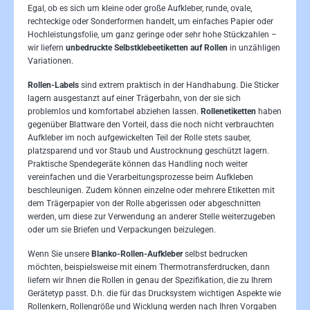
Egal, ob es sich um kleine oder große Aufkleber, runde, ovale,
rechteckige oder Sonderformen handelt, um einfaches Papier oder
Hochleistungsfolie, um ganz geringe oder sehr hohe Stückzahlen –
wir liefern
unbedruckte Selbstklebeetiketten auf Rollen
in unzähligen
Variationen.
Rollen-Labels
sind extrem praktisch in der Handhabung. Die Sticker
lagern ausgestanzt auf einer Trägerbahn, von der sie sich
problemlos und komfortabel abziehen lassen.
Rollenetiketten
haben
gegenüber Blattware den Vorteil, dass die noch nicht verbrauchten
Aufkleber im noch aufgewickelten Teil der Rolle stets sauber,
platzsparend und vor Staub und Austrocknung geschützt lagern.
Praktische Spendegeräte können das Handling noch weiter
vereinfachen und die Verarbeitungsprozesse beim Aufkleben
beschleunigen. Zudem können einzelne oder mehrere Etiketten mit
dem Trägerpapier von der Rolle abgerissen oder abgeschnitten
werden, um diese zur Verwendung an anderer Stelle weiterzugeben
oder um sie Briefen und Verpackungen beizulegen.
Wenn Sie unsere
Blanko-Rollen-Aufkleber
selbst bedrucken
möchten, beispielsweise mit einem Thermotransferdrucken, dann
liefern wir Ihnen die Rollen in genau der Spezifikation, die zu Ihrem
Gerätetyp passt. D.h. die für das Drucksystem wichtigen Aspekte wie
Rollenkern, Rollengröße und Wicklung werden nach Ihren Vorgaben