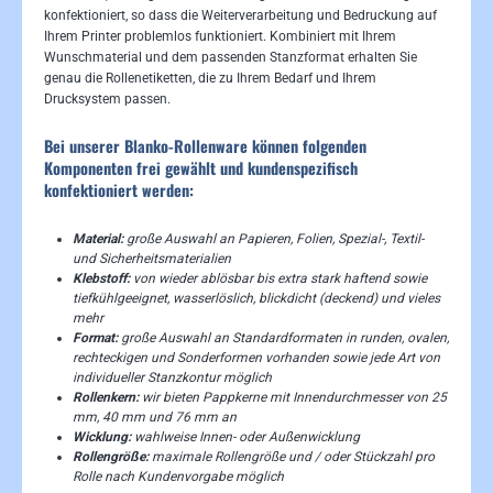
konfektioniert, so dass die Weiterverarbeitung und Bedruckung auf
Ihrem Printer problemlos funktioniert. Kombiniert mit Ihrem
Wunschmaterial und dem passenden Stanzformat erhalten Sie
genau die Rollenetiketten, die zu Ihrem Bedarf und Ihrem
Drucksystem passen.
Bei unserer Blanko-Rollenware können folgenden
Komponenten frei gewählt und kundenspezifisch
konfektioniert werden:
Material:
große Auswahl an Papieren, Folien, Spezial-, Textil-
und Sicherheitsmaterialien
Klebstoff:
von wieder ablösbar bis extra stark haftend sowie
tiefkühlgeeignet, wasserlöslich, blickdicht (deckend) und vieles
mehr
Format:
große Auswahl an Standardformaten in runden, ovalen,
rechteckigen und Sonderformen vorhanden sowie jede Art von
individueller Stanzkontur möglich
Rollenkern:
wir bieten Pappkerne mit Innendurchmesser von 25
mm, 40 mm und 76 mm an
Wicklung:
wahlweise Innen- oder Außenwicklung
Rollengröße:
maximale Rollengröße und / oder Stückzahl pro
Rolle nach Kundenvorgabe möglich