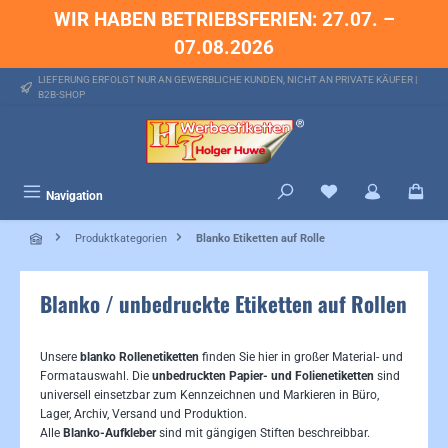
WIR HABEN BETRIEBSFERIEN: 27.07. –
alt springen
07.08.2026
LIEFERUNG ERFOLGT NUR AN GEWERBLICHE KUNDEN, NICHT AN PRIVATE KÄUFER |
B2B-SHOP
Du hast 0 Produkte 
Navigation
Produktkategorien
Blanko Etiketten auf Rolle
Blanko / unbedruckte Etiketten auf Rollen
Unsere
blanko Rollenetiketten
finden Sie hier in großer Material- und
Formatauswahl. Die
unbedruckten Papier- und Folienetiketten
sind
universell einsetzbar zum Kennzeichnen und Markieren in Büro,
Lager, Archiv, Versand und Produktion.
Alle
Blanko-Aufkleber
sind mit gängigen Stiften beschreibbar.