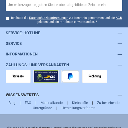
Ich habe die
Datenschutzbestimmungen
zur Kenntnis genommen und die
AGB
gelesen und bin mit ihnen einverstanden.
*
SERVICE-HOTLINE
SERVICE
INFORMATIONEN
ZAHLUNGS- UND VERSANDARTEN
Vorkasse
GLS
PayPal
Rechnung
WISSENSWERTES
Blog
|
FAQ
|
Materialkunde
|
Klebstoffe
|
Zu beklebende
Untergründe
|
Herstellungsverfahren
Alle Preise exkl. gesetzl. Mehrwertsteuer zzgl.
Versandkosten
und ggf. Nachnahmegebühren,