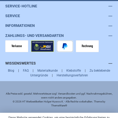
SERVICE-HOTLINE
SERVICE
INFORMATIONEN
ZAHLUNGS- UND VERSANDARTEN
Vorkasse
GLS
PayPal
Rechnung
WISSENSWERTES
Blog
|
FAQ
|
Materialkunde
|
Klebstoffe
|
Zu beklebende
Untergründe
|
Herstellungsverfahren
Alle Preise exkl. gesetzl. Mehrwertsteuer zzgl.
Versandkosten
und ggf. Nachnahmegebühren,
wenn nicht anders angegeben.
© 2026 HT Werbeetiketten Holger Huwe e.K. - Alle Rechte vorbehalten. Theme by
ThemeWare®
Diese Website verwendet Cookies, um eine bestmögliche Erfahrung bieten zu