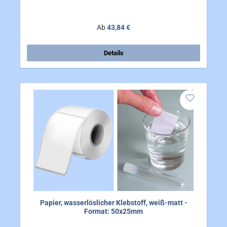
Regulärer Preis:
Ab
43,84 €
Details
Papier, wasserlöslicher Klebstoff, weiß-matt -
Format: 50x25mm