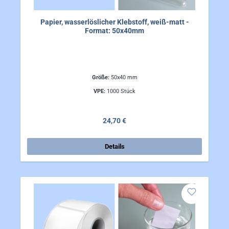
Papier, wasserlöslicher Klebstoff, weiß-matt -
Format: 50x40mm
Größe:
50x40 mm
VPE:
1000 Stück
Regulärer Preis:
24,70 €
Details