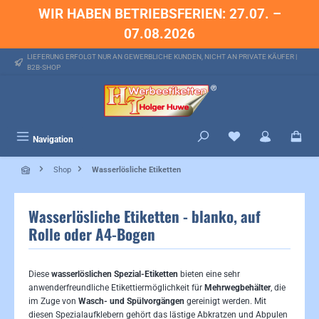
WIR HABEN BETRIEBSFERIEN: 27.07. –
alt springen
07.08.2026
LIEFERUNG ERFOLGT NUR AN GEWERBLICHE KUNDEN, NICHT AN PRIVATE KÄUFER |
B2B-SHOP
Du hast 0 Produkte 
Navigation
Shop
Wasserlösliche Etiketten
Wasserlösliche Etiketten - blanko, auf
Rolle oder A4-Bogen
Diese
wasserlöslichen Spezial-Etiketten
bieten eine sehr
anwenderfreundliche Etikettiermöglichkeit für
Mehrwegbehälter
, die
im Zuge von
Wasch- und Spülvorgängen
gereinigt werden. Mit
diesen Spezialaufklebern gehört das lästige Abkratzen und Abpulen