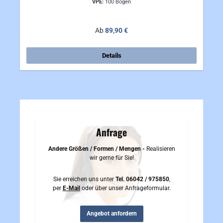
VPE:
100 Bogen
Regulärer Preis:
Ab
89,90 €
Details
Anfrage
Andere Größen / Formen / Mengen -
Realisieren
wir gerne für Sie!
Sie erreichen uns unter
Tel. 06042 / 975850
,
per
E-Mail
oder über unser Anfrageformular.
Angebot anfordern