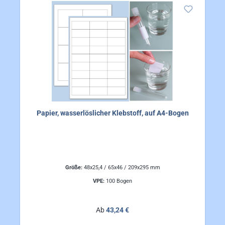
Papier, wasserlöslicher Klebstoff, auf A4-Bogen
Größe:
48x25,4 / 65x46 / 209x295 mm
VPE:
100 Bogen
Regulärer Preis:
Ab
43,24 €