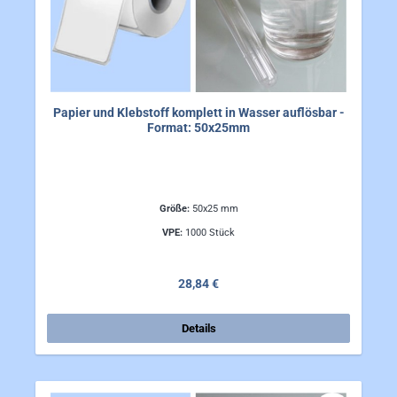
Papier und Klebstoff komplett in Wasser auflösbar -
Format: 50x25mm
Größe:
50x25 mm
VPE:
1000 Stück
Regulärer Preis:
28,84 €
Details