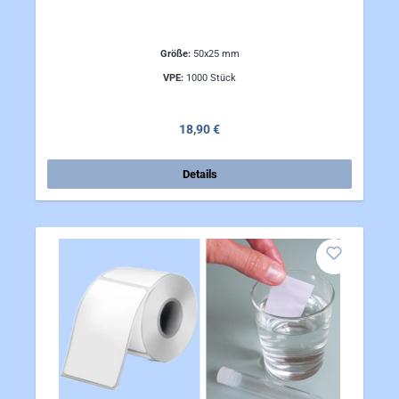
Größe:
50x25 mm
VPE:
1000 Stück
Regulärer Preis:
18,90 €
Details