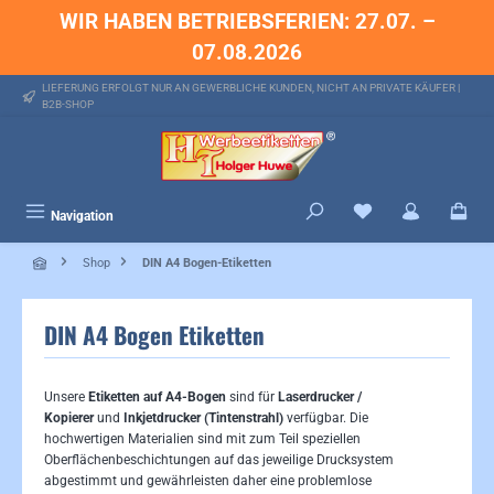
WIR HABEN BETRIEBSFERIEN: 27.07. –
alt springen
07.08.2026
LIEFERUNG ERFOLGT NUR AN GEWERBLICHE KUNDEN, NICHT AN PRIVATE KÄUFER |
B2B-SHOP
Du hast 0 Produkte 
Navigation
Shop
DIN A4 Bogen-Etiketten
DIN A4 Bogen Etiketten
Unsere
Etiketten auf A4-Bogen
sind für
Laserdrucker /
Kopierer
und
Inkjetdrucker (Tintenstrahl)
verfügbar. Die
hochwertigen Materialien sind mit zum Teil speziellen
Oberflächenbeschichtungen auf das jeweilige Drucksystem
abgestimmt und gewährleisten daher eine problemlose